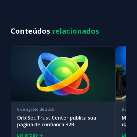
Conteúdos
relacionados
8 de agosto de 2026
8 de ag
OrbiSec Trust Center publica sua
Metab
pagina de confianca B2B
day e 
Ler artigo →
Ler art