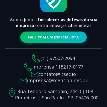
Vamos juntos
fortalecer as defesas da sua
empresa
contra ameaças cibernéticas
FALE COM UM ESPECIALISTA
(11) 97507-2094
Imprensa 115217-0177
contato@lcsec.io
imprensa@mention.net.br
Rua Teodoro Sampaio, 744, CJ 108 -
Pinheiros | São Paulo - SP, 05406-000