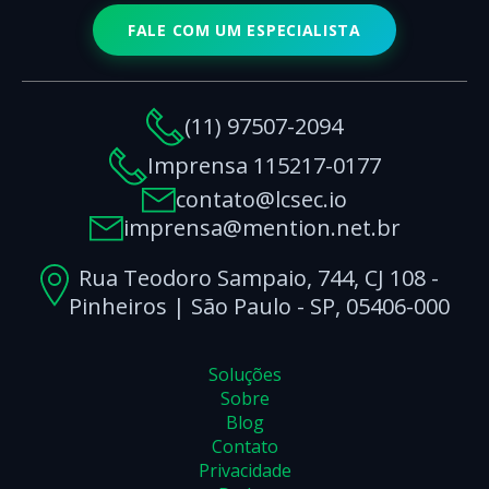
FALE COM UM ESPECIALISTA
(11) 97507-2094
Imprensa 115217-0177
contato@lcsec.io
imprensa@mention.net.br
Rua Teodoro Sampaio, 744, CJ 108 -
Pinheiros | São Paulo - SP, 05406-000
Soluções
Sobre
Blog
Contato
Privacidade