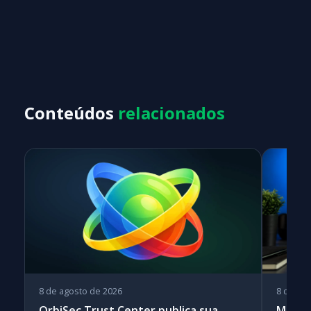
Conteúdos
relacionados
8 de agosto de 2026
8 de ag
OrbiSec Trust Center publica sua
Metab