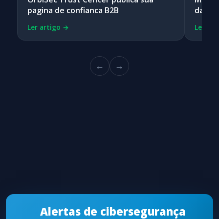
pagina de confianca B2B
day e 
Ler artigo →
Ler art
←
→
Alertas de cibersegurança