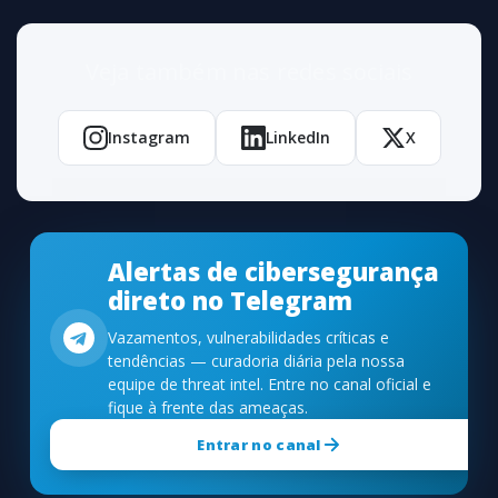
Veja também nas redes sociais
Instagram
LinkedIn
X
Alertas de cibersegurança
direto no Telegram
Vazamentos, vulnerabilidades críticas e
tendências — curadoria diária pela nossa
equipe de threat intel. Entre no canal oficial e
fique à frente das ameaças.
Entrar no canal