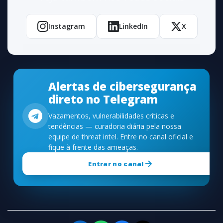
Instagram
LinkedIn
X
Alertas de cibersegurança
direto no Telegram
Vazamentos, vulnerabilidades críticas e
tendências — curadoria diária pela nossa
equipe de threat intel. Entre no canal oficial e
fique à frente das ameaças.
Entrar no canal