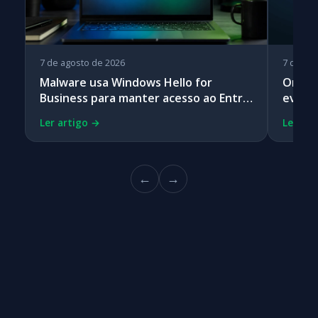
7 de agosto de 2026
7 de ag
Malware usa Windows Hello for
OrbiSe
Business para manter acesso ao Entra
eviden
ID
Ler artigo →
Ler art
←
→